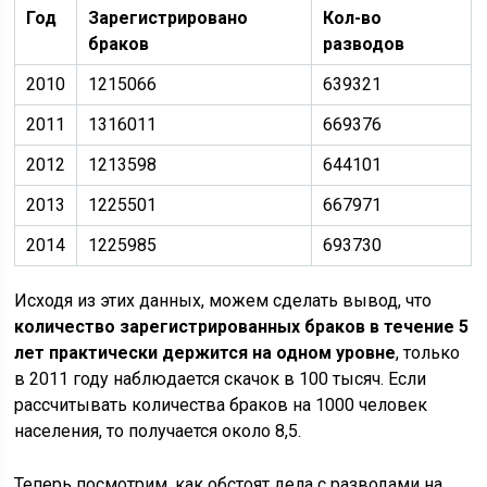
Год
Зарегистрировано
Кол-во
браков
разводов
2010
1215066
639321
2011
1316011
669376
2012
1213598
644101
2013
1225501
667971
2014
1225985
693730
Исходя из этих данных, можем сделать вывод, что
количество зарегистрированных браков в течение 5
лет практически держится на одном уровне
, только
в 2011 году наблюдается скачок в 100 тысяч. Если
рассчитывать количества браков на 1000 человек
населения, то получается около 8,5.
Теперь посмотрим, как обстоят дела с разводами на