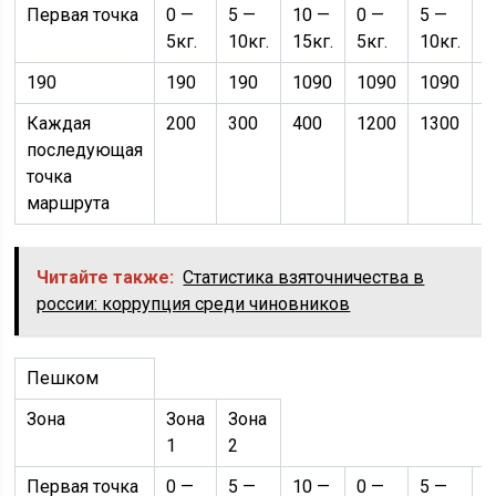
Первая точка
0 —
5 —
10 —
0 —
5 —
1
5кг.
10кг.
15кг.
5кг.
10кг.
1
190
190
190
1090
1090
1090
2
Каждая
200
300
400
1200
1300
1
последующая
точка
маршрута
Читайте также:
Статистика взяточничества в
россии: коррупция среди чиновников
Пешком
Зона
Зона
Зона
1
2
Первая точка
0 —
5 —
10 —
0 —
5 —
1