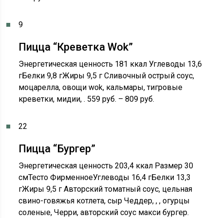
9
Пицца “Креветка Wok”
Энергетическая ценность 181 ккал Углеводы 13,6
гБелки 9,8 гЖиры 9,5 г Сливочный острый соус,
моцарелла, овощи wok, кальмары, тигровые
креветки, мидии, . 559 руб. – 809 руб.
22
Пицца “Бургер”
Энергетическая ценность 203,4 ккал Размер 30
смТесто ФирменноеУглеводы 16,4 гБелки 13,3
гЖиры 9,5 г Авторский томатный соус, цельная
свино-говяжья котлета, сыр Чеддер, , , огурцы
соленые, Черри, авторский соус макси бургер.