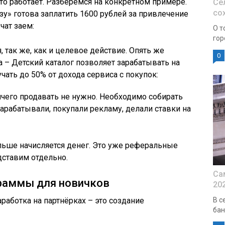
то работает. Разберемся на конкретном примере.
Се
со
зу» готова заплатить 1600 рублей за привлечение
чат заем:
О т
гор
, так же, как и целевое действие. Опять же
0
а – Детский каталог позволяет зарабатывать на
учать до 50% от дохода сервиса с покупок:
ичего продавать не нужно. Необходимо собирать
арабатывали, покупали рекламу, делали ставки на
льше начисляется денег. Это уже реферальные
дставим отдельно.
Са
граммы для новичков
20
аботка на партнёрках – это создание
В с
бан