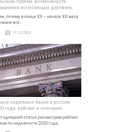
льский туризм: возможность
хранения исчезающих деревень
ом, почему в конце XX – начале XXI века
ожане всё...
11.12.2022
мые надежные банки в россии
20 года: рейтинг и описание
егодняшней статье рассмотрим рейтинг
ков по надежности 2020 года...