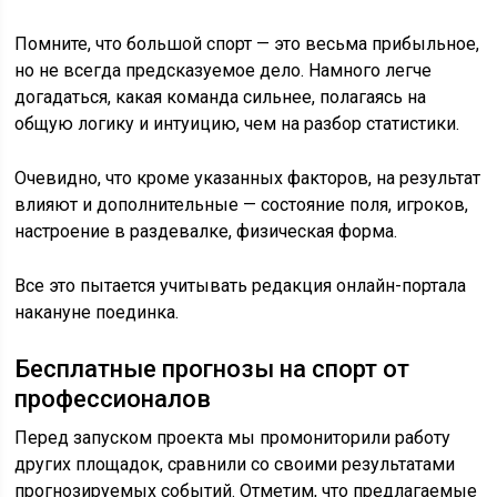
Помните, что большой спорт — это весьма прибыльное,
но не всегда предсказуемое дело. Намного легче
догадаться, какая команда сильнее, полагаясь на
общую логику и интуицию, чем на разбор статистики.
Очевидно, что кроме указанных факторов, на результат
влияют и дополнительные — состояние поля, игроков,
настроение в раздевалке, физическая форма.
Все это пытается учитывать редакция онлайн-портала
накануне поединка.
Бесплатные прогнозы на спорт от
профессионалов
Перед запуском проекта мы промониторили работу
других площадок, сравнили со своими результатами
прогнозируемых событий. Отметим, что предлагаемые