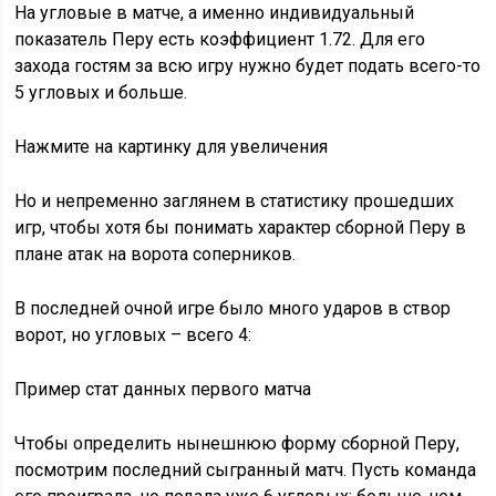
На угловые в матче, а именно индивидуальный
показатель Перу есть коэффициент 1.72. Для его
захода гостям за всю игру нужно будет подать всего-то
5 угловых и больше.
Нажмите на картинку для увеличения
Но и непременно заглянем в статистику прошедших
игр, чтобы хотя бы понимать характер сборной Перу в
плане атак на ворота соперников.
В последней очной игре было много ударов в створ
ворот, но угловых – всего 4:
Пример стат данных первого матча
Чтобы определить нынешнюю форму сборной Перу,
посмотрим последний сыгранный матч. Пусть команда