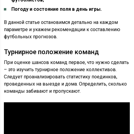
Погоду и состояние поля в день игры.
В данной статье остановимся детально на каждом
параметре и укажем рекомендации к составлению
футбольных прогнозов.
Турнирное положение команд
При оценке шансов команд первое, что нужно сделать
– это изучить турнирное положение коллективов.
Следует проанализировать статистику поединков,
проведенных на выезде и дома. Определить, сколько
команды забивают и пропускают.