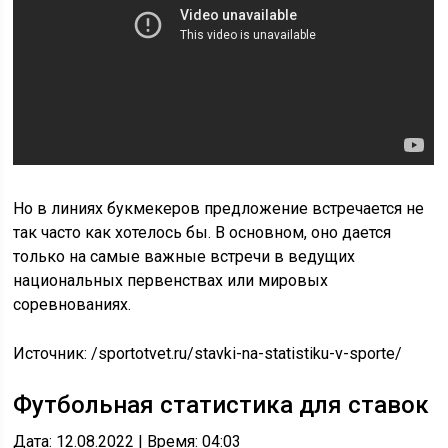
Но в линиях букмекеров предложение встречается не
так часто как хотелось бы. В основном, оно дается
только на самые важные встречи в ведущих
национальных первенствах или мировых
соревнованиях.
Источник:
/sportotvet.ru/stavki-na-statistiku-v-sporte/
Футбольная статистика для ставок
Дата: 12.08.2022 | Время: 04:03