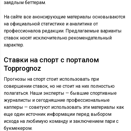
заядлым беттерам.
На сайте все анонсирующие материалы основываются
на официальной статистике и аналитике от
профессионалов редакции. Предлагаемые варианты
ставок носят исключительно рекомендательный
характер.
Ставки на спорт с порталом
Topprognoz
Прогнозы на спорт стоит использовать при
совершении ставок, но не стоит на них полностью
полагаться. Наши эксперты — бывшие спортивные
журналисты и сегодняшние профессиональные
капперы — советуют использовать эти материалы как
еще один источник информации перед выбором
исхода на любимую команду и заключением пари с
букмекером.