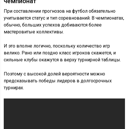
чемпионат
При составлении прогнозов на футбол обязательно
учитывается статус и тип соревнований. В чемпионатах,
обычно, больших успехов добиваются более
мастеровитые коллективы.
И это вполне логично, поскольку количество игр
велико. Рано или поздно класс игроков скажется, и
сильные клубы окажутся в верху турнирной таблицы.
Поэтому с высокой долей вероятности можно
предсказывать победы лидеров в долгосрочных
турнирах.