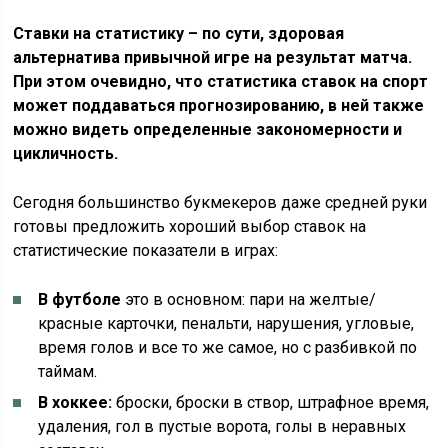
Ставки на статистику – по сути, здоровая
альтернатива привычной игре на результат матча.
При этом очевидно, что статистика ставок на спорт
может поддаваться прогнозированию, в ней также
можно видеть определенные закономерности и
цикличность.
Сегодня большинство букмекеров даже средней руки
готовы предложить хороший выбор ставок на
статистические показатели в играх:
В футболе
это в основном: пари на желтые/
красные карточки, пенальти, нарушения, угловые,
время голов и все то же самое, но с разбивкой по
таймам.
В хоккее:
броски, броски в створ, штрафное время,
удаления, гол в пустые ворота, голы в неравных