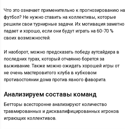
Что это означает применительно к прогнозированию на
футбол? Не нужно ставить на коллективы, которые
решили свои турнирные задачи. Их мотивация заметно
падает и хорошо, если они будут играть на 60-70 %
своих возможностей.
И наоборот, можно предсказать победу аутсайдера в
последних турах, который отчаянно борется за
выживание. Также можно ожидать хорошей игры от
не очень мастеровитого клуба в кубковом
противостоянии дома против явного фаворита.
Анализируем составы команд
Бетторы всесторонне анализируют количество
травмированных и дисквалифицированных игроков
играющих коллективов.