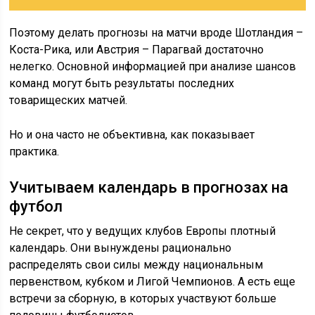
Поэтому делать прогнозы на матчи вроде Шотландия –
Коста-Рика, или Австрия – Парагвай достаточно
нелегко. Основной информацией при анализе шансов
команд могут быть результаты последних
товарищеских матчей.
Но и она часто не объективна, как показывает
практика.
Учитываем календарь в прогнозах на
футбол
Не секрет, что у ведущих клубов Европы плотный
календарь. Они вынуждены рационально
распределять свои силы между национальным
первенством, кубком и Лигой Чемпионов. А есть еще
встречи за сборную, в которых участвуют больше