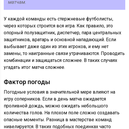
матчам.
У каждой команды есть стержневые футболисты,
через которых строится вся игра. Как правило, это
опорный полузащитник, диспетчер, пара центральных
защитников, вратарь и основной нападающий. Если
выбывает даже один из этих игроков, и ему нет
замены, то наигранные связи утрачиваются. Проводить
комбинации и защищаться сложнее. В таких случаях
угадать итог матча сложнее.
Фактор погоды
Погодные условия в значительной мере влияют на
игру соперников. Если в день матча ожидается
проливной дождь, можно ожидать небольшого
количества голов. На плохом поле сложно создавать
опасные моменты. Разница в мастерстве команд
нивелируется. В таких подобных поединках часто