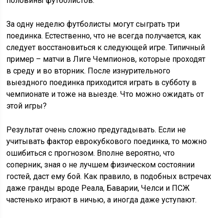
половины футболистов.
За одну неделю футболисты могут сыграть три
поединка. Естественно, что не всегда получается, как
следует восстановиться к следующей игре. Типичный
пример – матчи в Лиге Чемпионов, которые проходят
в среду и во вторник. После изнурительного
выездного поединка приходится играть в субботу в
чемпионате и тоже на выезде. Что можно ожидать от
этой игры?
Результат очень сложно предугадывать. Если не
учитывать фактор еврокубкового поединка, то можно
ошибиться с прогнозом. Вполне вероятно, что
соперник, зная о не лучшем физическом состоянии
гостей, даст ему бой. Как правило, в подобных встречах
даже гранды вроде Реала, Баварии, Челси и ПСЖ
частенько играют в ничью, а иногда даже уступают.