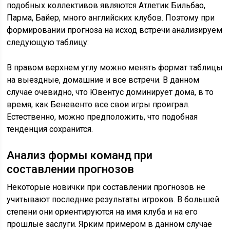
подобных коллективов являются Атлетик Бильбао,
Парма, Байер, много английских клубов. Поэтому при
формировании прогноза на исход встречи анализируем
следующую таблицу:
В правом верхнем углу можно менять формат таблицы
на выездные, домашние и все встречи. В данном
случае очевидно, что Ювентус доминирует дома, в то
время, как Беневенто все свои игры проиграл.
Естественно, можно предположить, что подобная
тенденция сохранится.
Анализ формы команд при
составлении прогнозов
Некоторые новички при составлении прогнозов не
учитывают последние результаты игроков. В большей
степени они ориентируются на имя клуба и на его
прошлые заслуги. Ярким примером в данном случае