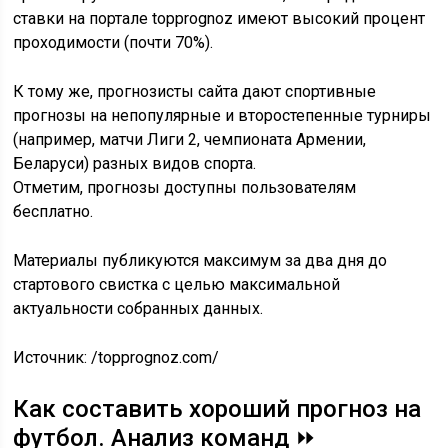
ставки на портале topprognoz имеют высокий процент
проходимости (почти 70%).
К тому же, прогнозисты сайта дают спортивные
прогнозы на непопулярные и второстепенные турниры
(например, матчи Лиги 2, чемпионата Армении,
Беларуси) разных видов спорта.
Отметим, прогнозы доступны пользователям
бесплатно.
Материалы публикуются максимум за два дня до
стартового свистка с целью максимальной
актуальности собранных данных.
Источник:
/topprognoz.com/
Как составить хороший прогноз на
футбол. Анализ команд ⏩