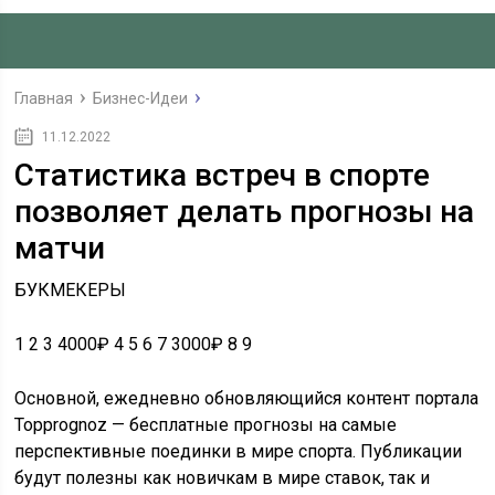
Главная
Бизнес-Идеи
11.12.2022
Статистика встреч в спорте
позволяет делать прогнозы на
матчи
БУКМЕКЕРЫ
1 2 3 4000₽ 4 5 6 7 3000₽ 8 9
Основной, ежедневно обновляющийся контент портала
Topprognoz — бесплатные прогнозы на самые
перспективные поединки в мире спорта. Публикации
будут полезны как новичкам в мире ставок, так и