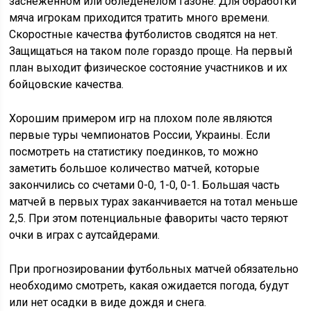
заснеженном или обледенелом газоне. Для обработки
мяча игрокам приходится тратить много времени.
Скоростные качества футболистов сводятся на нет.
Защищаться на таком поле гораздо проще. На первый
план выходит физическое состояние участников и их
бойцовские качества.
Хорошим примером игр на плохом поле являются
первые туры чемпионатов России, Украины. Если
посмотреть на статистику поединков, то можно
заметить большое количество матчей, которые
закончились со счетами 0-0, 1-0, 0-1. Большая часть
матчей в первых турах заканчивается на тотал меньше
2,5. При этом потенциальные фавориты часто теряют
очки в играх с аутсайдерами.
При прогнозировании футбольных матчей обязательно
необходимо смотреть, какая ожидается погода, будут
или нет осадки в виде дождя и снега.