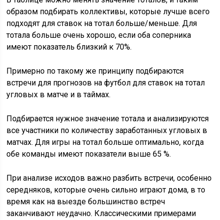
образом подбирать коллективы, которые лучше всего
подходят для ставок на тотал больше/меньше. Для
тотала больше очень хорошо, если оба соперника
имеют показатель близкий к 70%.
Примерно по такому же принципу подбираются
встречи для прогнозов на футбол для ставок на тотал
угловых в матче и в таймах.
Подбирается нужное значение тотала и анализируются
все участники по количеству заработанных угловых в
матчах. Для игры на тотал больше оптимально, когда
обе команды имеют показатели выше 65 %.
При анализе исходов важно разбить встречи, особенно
середняков, которые очень сильно играют дома, в то
время как на выезде большинство встреч
заканчивают неудачно. Классическими примерами