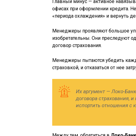
Главный минус — активное навязыва
офисах при оформлении кредита. Н
«периода охлаждения» и вернуть де
Менеджеры проявляют большое упор
изобретательны. Они преследуют о
договор страхования.
Менеджеры пытаются убедить каждо
страховкой, и отказаться от нее зат
Их аргумент — Локо-Бан
договора страхования, и 
испортить отношения с 
Между тем, обратиться в
Локо-Бан