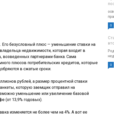
по
осв
пра
0
Ст
вт
. Его безусловный плюс — уменьшение ставки на
 владельца недвижимости, которая входит в
Род
нед
, возведенных партнерами банка. Сама
много плюсов потребительских кредитов, которые
0
обряются в сжатые сроки.
ллионов рублей, а размер процентной ставки
 анкеты, которую заемщик отправил на
озможно уменьшение или увеличение базовой
фе (от 13,9% годовых).
авка изменяется не более чем на 4%. А вот ее