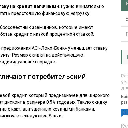
явку на кредит наличными
, нужно внимательно
читать предстоящую финансовую нагрузку.
обросовестных заемщиков, которые имеют
отан кредит с низкой процентной ставкой.
о предложения АО «Локо-Банк» уменьшает ставку
укту. Размер скидки на действующую
 индивидуальном порядке.
тличают потребительский
Ра
ус
до
евой кредит, который предназначен для широкого
Бан
ет дисконт в размере 0,5% годовых. Такую скидку
раз
тных карт, выпущенных крупными банками.
0
 включает следующие банки:
Ку