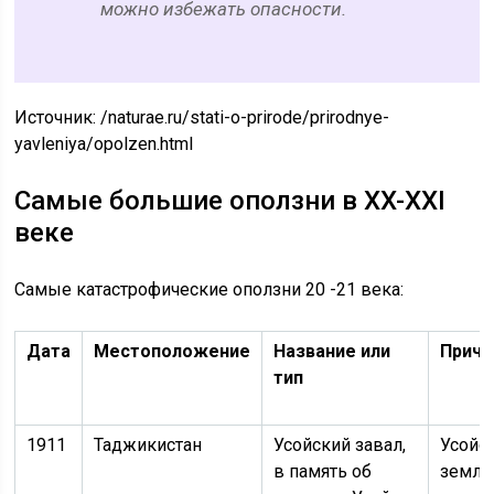
можно избежать опасности.
Источник:
/naturae.ru/stati-o-prirode/prirodnye-
yavleniya/opolzen.html
Самые большие оползни в XX-XXI
веке
Самые катастрофические оползни 20 -21 века:
Дата
Местоположение
Название или
Причи
тип
1911
Таджикистан
Усойский завал,
Усойс
в память об
земле