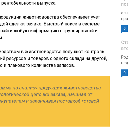
и рентабельности выпуска.
по
осв
продукции животноводства обеспечивает учет
пра
ой сделки, заявке. Быстрый поиск в системе
0
т найти любую информацию с группировкой и
м.
Ст
вт
зводством в животноводстве получают контроль
Род
й ресурсов и товаров с одного склада на другой,
нед
 и планового количества запасов.
0
амма по анализу продукции животноводства
нологической цепочки заказа, начиная от
окупателем и заканчивая поставкой готовой