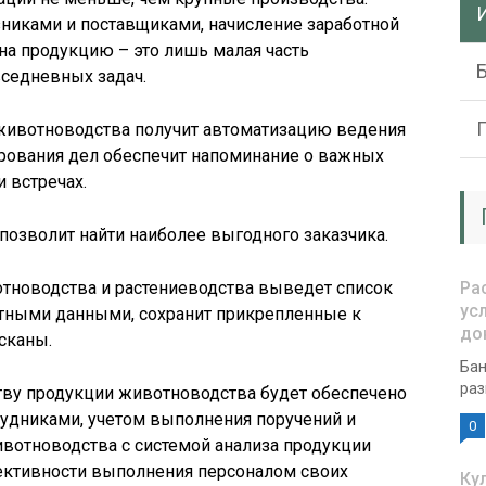
зниками и поставщиками, начисление заработной
 на продукцию – это лишь малая часть
седневных задач.
животноводства получит автоматизацию ведения
ирования дел обеспечит напоминание о важных
 встречах.
позволит найти наиболее выгодного заказчика.
тноводства и растениеводства выведет список
Ра
ус
тными данными, сохранит прикрепленные к
до
сканы.
Бан
раз
тву продукции животноводства будет обеспечено
удниками, учетом выполнения поручений и
0
вотноводства с системой анализа продукции
ективности выполнения персоналом своих
Ку