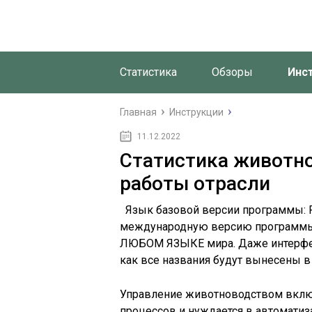
Статистика
Обзоры
Инс
Главная
Инструкции
11.12.2022
Статистика животно
работы отрасли
Язык базовой версии программы:
международную версию программы,
ЛЮБОМ ЯЗЫКЕ мира. Даже интерфейс
как все названия будут вынесены в
Управление животноводством включ
процессов и нуждается в автоматиз