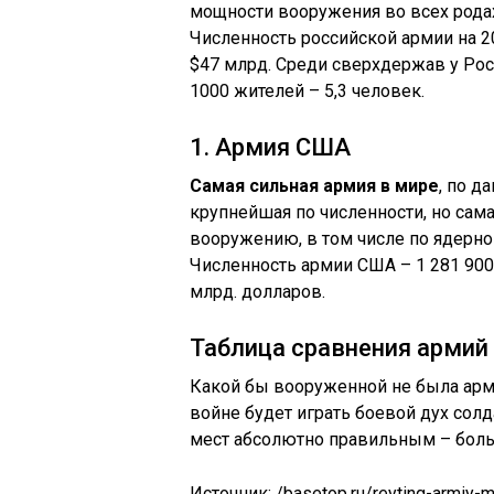
мощности вооружения во всех рода
Численность российской армии на 2
$47 млрд. Среди сверхдержав у Рос
1000 жителей – 5,3 человек.
1. Армия США
Самая сильная армия в мире
, по д
крупнейшая по численности, но са
вооружению, в том числе по ядерно
Численность армии США – 1 281 900
млрд. долларов.
Таблица сравнения армий
Какой бы вооруженной не была арм
войне будет играть боевой дух солд
мест абсолютно правильным – бол
Источник:
/basetop.ru/reyting-armiy-m