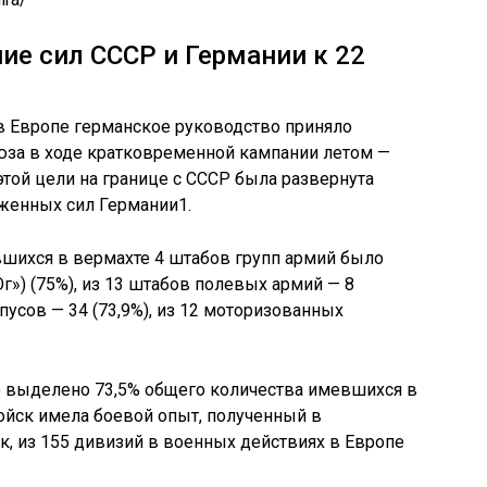
е сил СССР и Германии к 22
 в Европе германское руководство приняло
юза в ходе кратковременной кампании летом —
этой цели на границе с СССР была развернута
уженных сил Германии1.
вшихся в вермахте 4 штабов групп армий было
Юг») (75%), из 13 штабов полевых армий — 8
рпусов — 34 (73,9%), из 12 моторизованных
о выделено 73,5% общего количества имевшихся в
ойск имела боевой опыт, полученный в
, из 155 дивизий в военных действиях в Европе