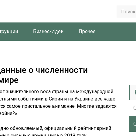
трукции
Бизнес-Идеи
Прочее
данные о численности
мире
ог значительного веса страны на международной
вестными событиями в Сирии и на Украине все чаще
ся самое пристальное внимание. Многие задаются
войне?».
одно обновляемый, официальный рейтинг армий
мые сильные армии мира в 2018 году.