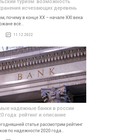
льский туризм: возможность
хранения исчезающих деревень
ом, почему в конце XX – начале XXI века
ожане всё...
11.12.2022
мые надежные банки в россии
20 года: рейтинг и описание
егодняшней статье рассмотрим рейтинг
ков по надежности 2020 года...