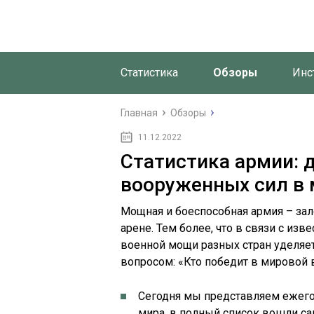
Статистика
Обзоры
Инс
Главная
Обзоры
11.12.2022
Статистика армии: 
вооруженных сил в 
Мощная и боеспособная армия – зал
арене. Тем более, что в связи с из
военной мощи разных стран уделяет
вопросом: «Кто победит в мировой 
Сегодня мы представляем ежег
мира, в полный список вошли са