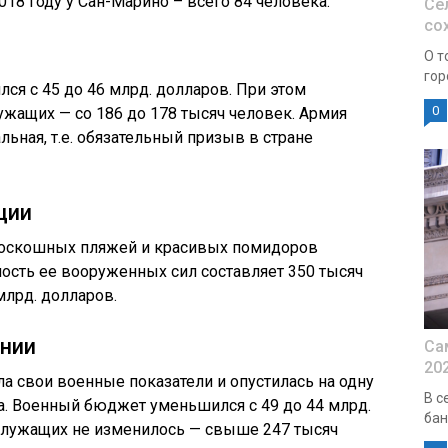
2018 году у Сан-Марино – всего 84 человека.
Се
со
О т
гор
я с 45 до 46 млрд. долларов. При этом
0
жащих — со 186 до 178 тысяч человек. Армия
ьная, т.е. обязательный призыв в стране
ции
роскошных пляжей и красивых помидоров
ость ее вооруженных сил составляет 350 тысяч
млрд. долларов.
нии
Са
20
а свои военные показатели и опустилась на одну
В с
а. Военный бюджет уменьшился с 49 до 44 млрд.
бан
ослужащих не изменилось — свыше 247 тысяч