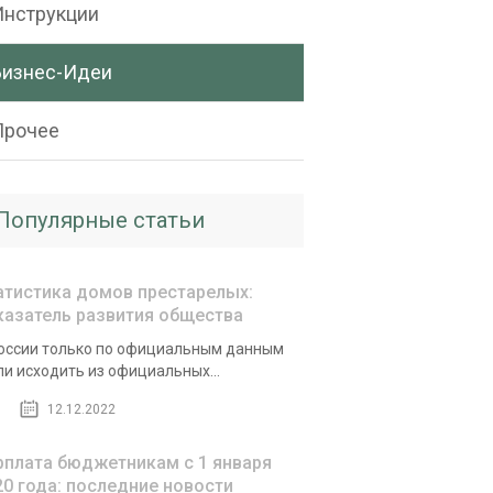
Инструкции
Бизнес-Идеи
Прочее
Популярные статьи
атистика домов престарелых:
казатель развития общества
оссии только по официальным данным
ли исходить из официальных...
12.12.2022
рплата бюджетникам с 1 января
20 года: последние новости