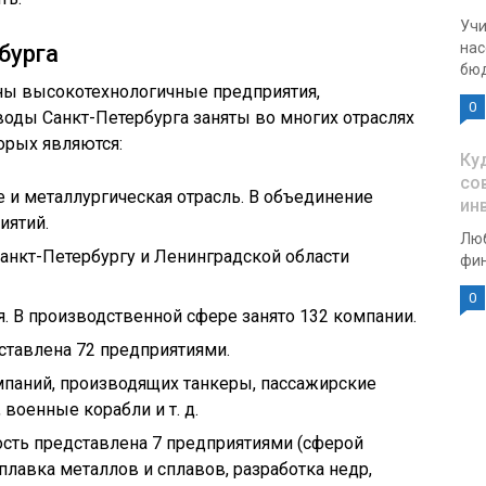
Учи
нас
бурга
бюд
аны высокотехнологичные предприятия,
0
оды Санкт-Петербурга заняты во многих отраслях
орых являются:
Ку
со
 и металлургическая отрасль. В объединение
ин
иятий.
Люб
Санкт-Петербургу и Ленинградской области
фин
0
. В производственной сфере занято 132 компании.
тавлена 72 предприятиями.
мпаний, производящих танкеры, пассажирские
 военные корабли и т. д.
ть представлена 7 предприятиями (сферой
плавка металлов и сплавов, разработка недр,