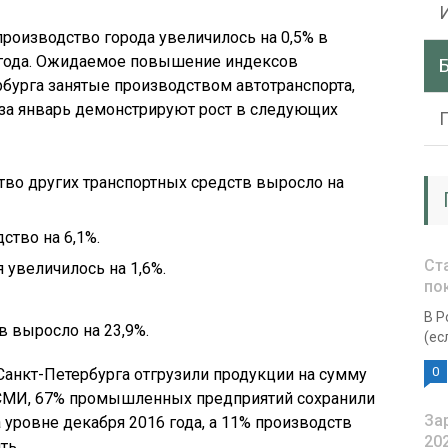
роизводство города увеличилось на 0,5% в
 года. Ожидаемое повышение индексов
бурга занятые производством автотранспорта,
 за январь демонстрируют рост в следующих
тво других транспортных средств выросло на
ство на 6,1%.
Ст
 увеличилось на 1,6%.
по
В Р
 выросло на 23,9%.
(ес
0
 Санкт-Петербурга отгрузили продукции на сумму
 СМИ, 67% промышленных предприятий сохранили
За
уровне декабря 2016 года, а 11% производств
20
ть.