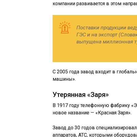
компании развивается в этом напра
Поставки продукции веду
ГЭС и на экспорт (Словак
выпущена миллионная т
С 2005 года завод входит в глоба
машины».
Утерянная «Заря»
В 1917 году телефонную фабрику «Э
новое название — «Красная Заря».
Завод до 30 годов специализирова
аппаратов, АТС, которыми оборудова