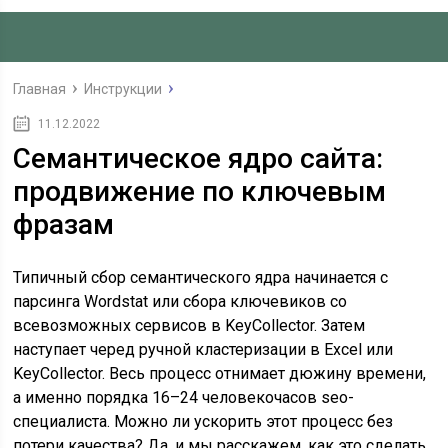
Главная
Инструкции
11.12.2022
Семантическое ядро сайта:
продвижение по ключевым
фразам
Типичный сбор семантического ядра начинается с
парсинга Wordstat или сбора ключевиков со
всевозможных сервисов в KeyCollector. Затем
наступает черед ручной кластеризации в Excel или
KeyCollector. Весь процесс отнимает дюжину времени,
а именно порядка 16–24 человекочасов seo-
специалиста. Можно ли ускорить этот процесс без
потери качества? Да, и мы расскажем, как это сделать.