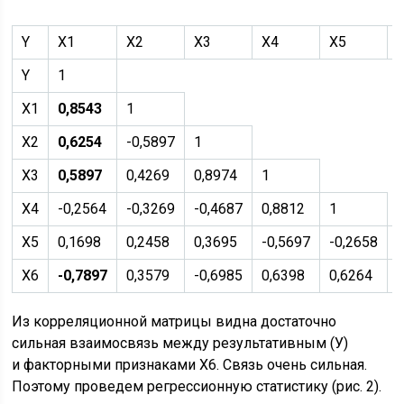
Y
X1
X2
X3
X4
X5
Y
1
X1
0,8543
1
X2
0,6254
-0,5897
1
X3
0,5897
0,4269
0,8974
1
X4
-0,2564
-0,3269
-0,4687
0,8812
1
X5
0,1698
0,2458
0,3695
-0,5697
-0,2658
X6
-0,7897
0,3579
-0,6985
0,6398
0,6264
Из корреляционной матрицы видна достаточно
сильная взаимосвязь между результативным (У)
и факторными признаками Х6. Связь очень сильная.
Поэтому проведем регрессионную статистику (рис. 2).