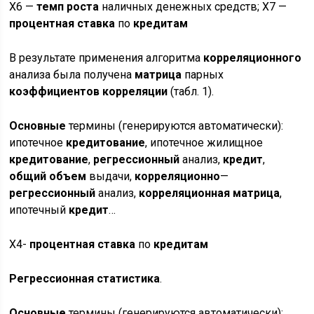
X6 —
темп
роста
наличных денежных средств; X7 —
процентная
ставка
по
кредитам
В результате применения алгоритма
корреляционного
анализа была получена
матрица
парных
коэффициентов
корреляции
(табл. 1).
Основные
термины (генерируются автоматически):
ипотечное
кредитование
, ипотечное жилищное
кредитование
,
регрессионный
анализ,
кредит
,
общий
объем
выдачи,
корреляционно
—
регрессионный
анализ,
корреляционная
матрица
,
ипотечный
кредит
…
Х4-
процентная
ставка
по
кредитам
Регрессионная
статистика
.
Основные
термины (генерируются автоматически):