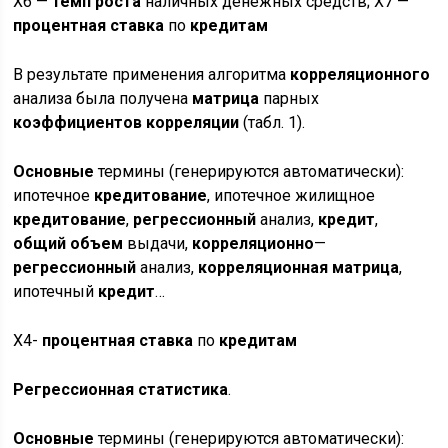
X6 —
темп
роста
наличных денежных средств; X7 —
процентная
ставка
по
кредитам
В результате применения алгоритма
корреляционного
анализа была получена
матрица
парных
коэффициентов
корреляции
(табл. 1).
Основные
термины (генерируются автоматически):
ипотечное
кредитование
, ипотечное жилищное
кредитование
,
регрессионный
анализ,
кредит
,
общий
объем
выдачи,
корреляционно
—
регрессионный
анализ,
корреляционная
матрица
,
ипотечный
кредит
…
Х4-
процентная
ставка
по
кредитам
Регрессионная
статистика
.
Основные
термины (генерируются автоматически):