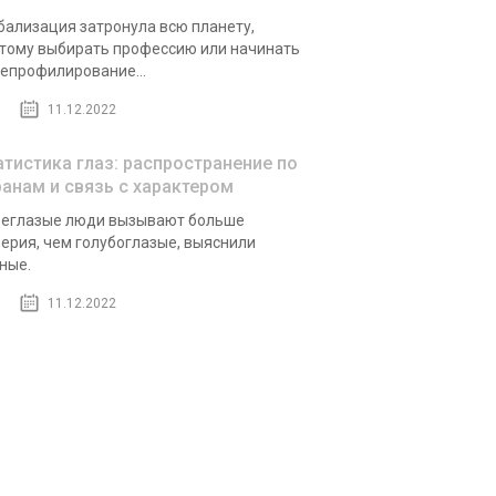
бализация затронула всю планету,
тому выбирать профессию или начинать
епрофилирование...
11.12.2022
атистика глаз: распространение по
ранам и связь с характером
еглазые люди вызывают больше
ерия, чем голубоглазые, выяснили
ные.
11.12.2022