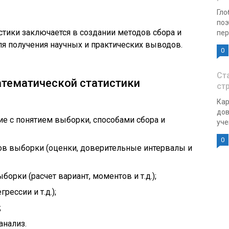
Гло
поэ
стики заключается в создании методов сбора и
пер
ля получения научных и практических выводов.
0
Ст
тематической статистики
ст
Кар
дов
е с понятием выборки, способами сбора и
уче
0
ов выборки (оценки, доверительные интервалы и
борки (расчет вариант, моментов и т.д.);
рессии и т.д.);
;
анализ.