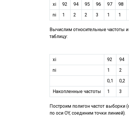
xi
92
94
95
96
97
98
ni
1
2
2
3
1
1
Вычислим относительные частоты и
таблицу:
xi
92
94
ni
1
2
0,1
0,2
Накопленные частоты
1
3
Построим полигон частот выборки (
по оси OY, соединим точки линией).