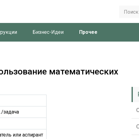
трукции
Бизнес-Идеи
Прочее
пользование математических
б./задача
тель или аспирант