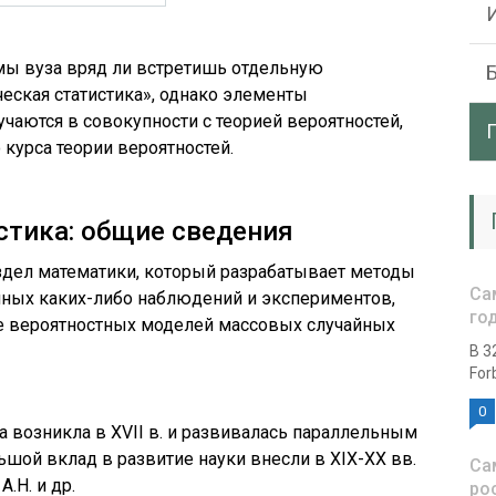
мы вуза вряд ли встретишь отдельную
еская статистика», однако элементы
учаются в совокупности с теорией вероятностей,
 курса теории вероятностей.
стика: общие сведения
аздел математики, который разрабатывает методы
Са
анных каких-либо наблюдений и экспериментов,
го
е вероятностных моделей массовых случайных
В 3
For
0
а возникла в XVII в. и развивалась параллельным
ьшой вклад в развитие науки внесли в XIX-XX вв.
Са
.Н. и др.
ро