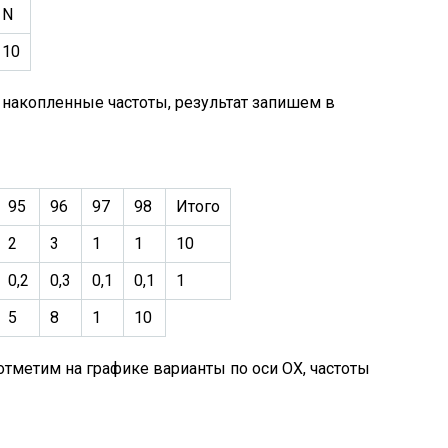
N
10
 накопленные частоты, результат запишем в
95
96
97
98
Итого
2
3
1
1
10
0,2
0,3
0,1
0,1
1
5
8
1
10
отметим на графике варианты по оси ОХ, частоты